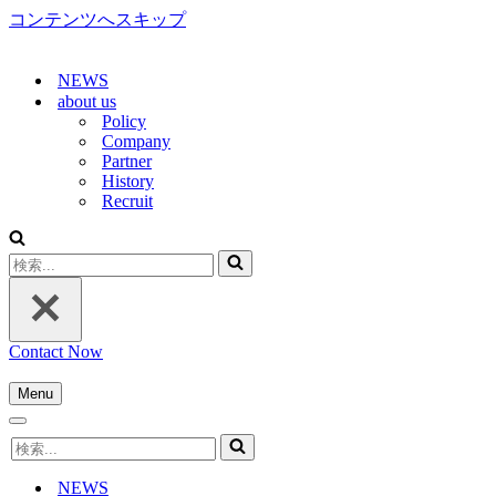
コンテンツへスキップ
NEWS
about us
Policy
Company
Partner
History
Recruit
検
索...
Contact Now
Menu
ナ
ナ
ビ
検
ビ
ゲ
索...
ゲ
ー
NEWS
ー
シ