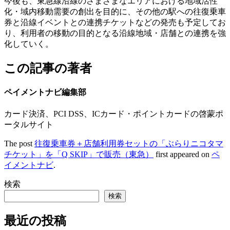
今後も、東急線沿線のさまざまなエリアにおける地域活性
化・域内移動需要の創出を目的に、その他の駅への往復乗車
券と沿線イベントとの連携チケットなどの発売も予定してお
り、利用者の移動の目的となる沿線地域・店舗との連携を強
化していく。
この記事の著者
ペイメントナビ編集部
カード決済、PCI DSS、ICカード・ポイントカードの啓蒙ポ
ータルサイト
The post
往復乗車券＋店舗利用券セットの「ぶらりニコタマ
チケット」を「Q SKIP」で販売（東急）
first appeared on
ペ
イメントナビ
.
検索
検索
最近の投稿