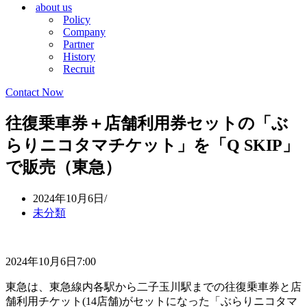
about us
シ
ョ
Policy
ョ
ン
Company
ン
メ
Partner
メ
ニ
History
ニ
ュ
Recruit
ュ
ー
ー
Contact Now
往復乗車券＋店舗利用券セットの「ぶ
らりニコタマチケット」を「Q SKIP」
で販売（東急）
2024年10月6日
未分類
2024年10月6日7:00
東急は、東急線内各駅から二子玉川駅までの往復乗車券と店
舗利用チケット(14店舗)がセットになった「ぶらりニコタマ