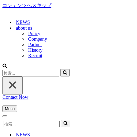
コンテンツへスキップ
NEWS
about us
Policy
Company
Partner
History
Recruit
検
索...
Contact Now
Menu
ナ
ナ
ビ
検
ビ
ゲ
索...
ゲ
ー
NEWS
ー
シ