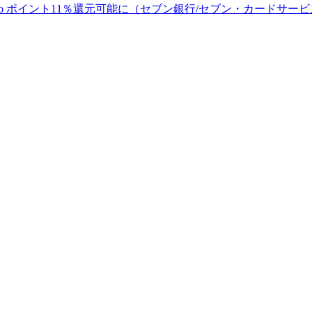
co ポイント11％還元可能に（セブン銀行/セブン・カードサー