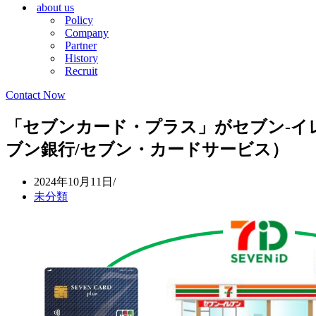
about us
シ
ョ
Policy
ョ
ン
Company
ン
メ
Partner
メ
ニ
History
ニ
ュ
Recruit
ュ
ー
ー
Contact Now
「セブンカード・プラス」がセブン‐イレブ
ブン銀行/セブン・カードサービス）
2024年10月11日
未分類