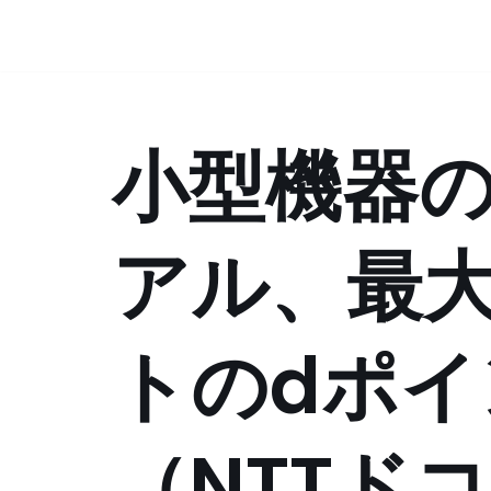
コ
ン
テ
小型機器
ン
ツ
へ
ス
アル、最大
キ
ッ
プ
トのdポイ
（NTTド