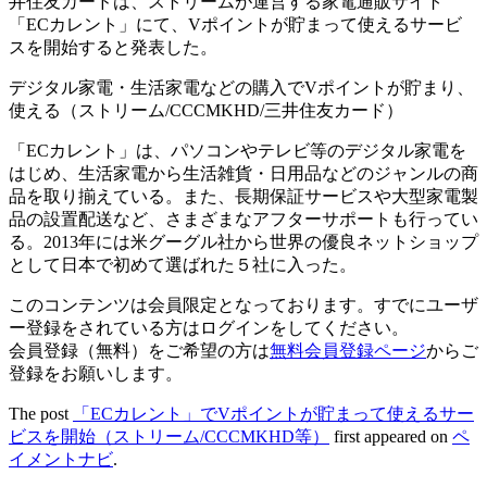
井住友カードは、ストリームが運営する家電通販サイト
「ECカレント」にて、Vポイントが貯まって使えるサービ
スを開始すると発表した。
デジタル家電・生活家電などの購入でVポイントが貯まり、
使える（ストリーム/CCCMKHD/三井住友カード）
「ECカレント」は、パソコンやテレビ等のデジタル家電を
はじめ、生活家電から生活雑貨・日用品などのジャンルの商
品を取り揃えている。また、長期保証サービスや大型家電製
品の設置配送など、さまざまなアフターサポートも行ってい
る。2013年には米グーグル社から世界の優良ネットショップ
として日本で初めて選ばれた５社に入った。
このコンテンツは会員限定となっております。すでにユーザ
ー登録をされている方はログインをしてください。
会員登録（無料）をご希望の方は
無料会員登録ページ
からご
登録をお願いします。
The post
「ECカレント」でVポイントが貯まって使えるサー
ビスを開始（ストリーム/CCCMKHD等）
first appeared on
ペ
イメントナビ
.