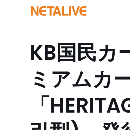
コ
ン
テ
ン
KB国民カ
ツ
へ
ス
ミアムカ
キ
ッ
プ
「HERITAG