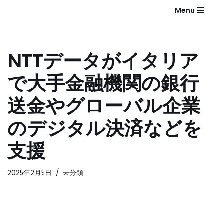
Menu
コ
ン
テ
NTTデータがイタリア
ン
ツ
で大手金融機関の銀行
へ
ス
送金やグローバル企業
キ
ッ
のデジタル決済などを
プ
支援
2025年2月5日
未分類