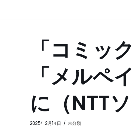
コ
ン
テ
「コミッ
ン
ツ
へ
ス
「メルペ
キ
ッ
プ
に（NTT
2025年2月14日
未分類