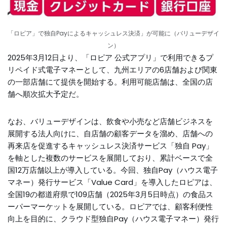
「ロピア」で独自Payによるキャッシュレス決済」が可能に（バリューデザイ
ン）
2025年3月12日より、「ロピア 公式アプリ」で利用できるプ
リペイド式電子マネーとして、九州エリアの6店舗および関東
の一部店舗にて提供を開始する。利用可能店舗は、全国の店
舗へ順次拡大予定だ。
なお、バリューデザインは、飲食や小売など店舗ビジネスを
展開する法人向けに、自店舗の顧客データを溜め、店舗への
再来店を促進するキャッシュレス決済サービス「独自 Pay」
を軸とした複数のサービスを展開しており、累計ベースで全
国12万店舗以上が導入している。今回、独自Pay（ハウス電子
マネー）発行サービス「Value Card」を導入したロピアは、
全国19の都道府県で109店舗（2025年3月5日時点）の食品ス
ーパーマーケットを展開している。ロピアでは、顧客利便性
向上を目的に、クラウド型独自Pay（ハウス電子マネー）発行