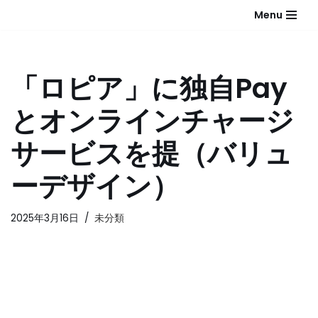
Menu
コ
ン
テ
「ロピア」に独自Pay
ン
ツ
とオンラインチャージ
へ
ス
サービスを提（バリュ
キ
ッ
ーデザイン）
プ
2025年3月16日
未分類