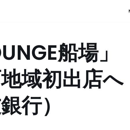
LOUNGE船場」
西地域初出店へ
友銀行）