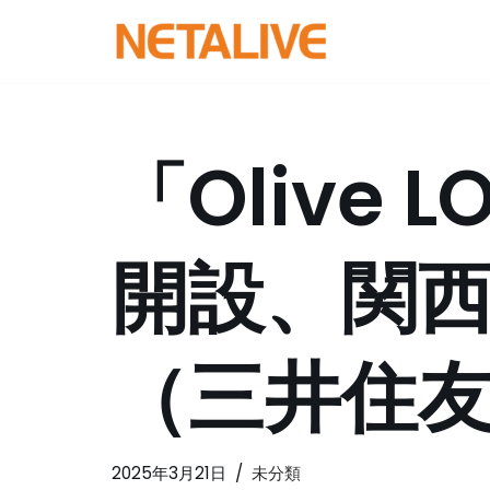
コ
ン
テ
ン
「Olive 
ツ
へ
ス
開設、関
キ
ッ
プ
（三井住
2025年3月21日
未分類