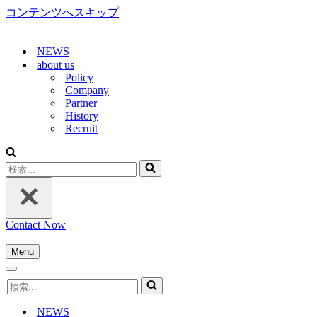
コンテンツへスキップ
NEWS
about us
Policy
Company
Partner
History
Recruit
検
索...
Contact Now
Menu
ナ
ナ
ビ
検
ビ
ゲ
索...
ゲ
ー
NEWS
ー
シ