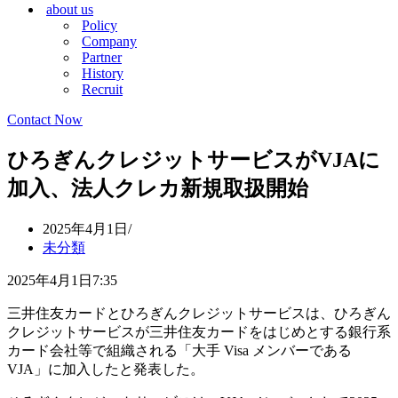
about us
シ
ョ
Policy
ョ
ン
Company
ン
メ
Partner
メ
ニ
History
ニ
ュ
Recruit
ュ
ー
ー
Contact Now
ひろぎんクレジットサービスがVJAに
加入、法人クレカ新規取扱開始
2025年4月1日
未分類
2025年4月1日7:35
三井住友カードとひろぎんクレジットサービスは、ひろぎん
クレジットサービスが三井住友カードをはじめとする銀行系
カード会社等で組織される「大手 Visa メンバーである
VJA」に加入したと発表した。