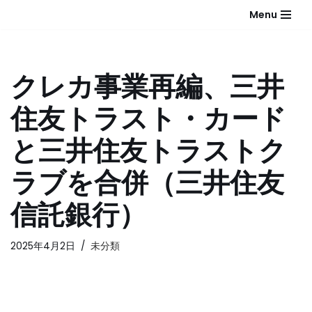
Menu
コ
ン
テ
クレカ事業再編、三井
ン
ツ
住友トラスト・カード
へ
ス
と三井住友トラストク
キ
ッ
ラブを合併（三井住友
プ
信託銀行）
2025年4月2日
未分類