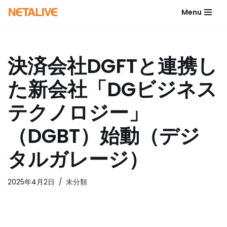
Menu
コ
ン
テ
決済会社DGFTと連携し
ン
ツ
た新会社「DGビジネス
へ
ス
テクノロジー」
キ
ッ
（DGBT）始動（デジ
プ
タルガレージ）
2025年4月2日
未分類