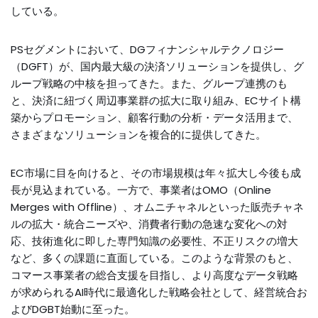
している。
PSセグメントにおいて、DGフィナンシャルテクノロジー
（DGFT）が、国内最大級の決済ソリューションを提供し、グ
ループ戦略の中核を担ってきた。また、グループ連携のも
と、決済に紐づく周辺事業群の拡大に取り組み、ECサイト構
築からプロモーション、顧客行動の分析・データ活用まで、
さまざまなソリューションを複合的に提供してきた。
EC市場に目を向けると、その市場規模は年々拡大し今後も成
長が見込まれている。一方で、事業者はOMO（Online
Merges with Offline）、オムニチャネルといった販売チャネ
ルの拡大・統合ニーズや、消費者行動の急速な変化への対
応、技術進化に即した専門知識の必要性、不正リスクの増大
など、多くの課題に直面している。このような背景のもと、
コマース事業者の総合支援を目指し、より高度なデータ戦略
が求められるAI時代に最適化した戦略会社として、経営統合お
よびDGBT始動に至った。