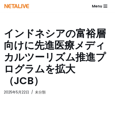
Menu
コ
ン
テ
インドネシアの富裕層
ン
ツ
向けに先進医療メディ
へ
ス
カルツーリズム推進プ
キ
ッ
ログラムを拡大
プ
（JCB）
2025年5月22日
未分類