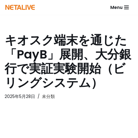
Menu
コ
ン
テ
キオスク端末を通じた
ン
ツ
「PayB」展開、大分銀
へ
ス
行で実証実験開始（ビ
キ
ッ
リングシステム）
プ
2025年5月28日
未分類