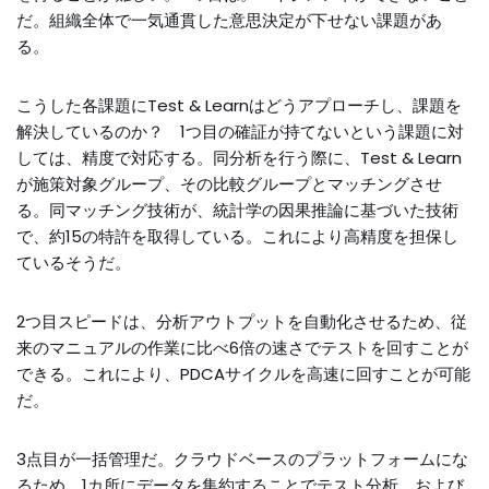
だ。組織全体で一気通貫した意思決定が下せない課題があ
る。
こうした各課題にTest & Learnはどうアプローチし、課題を
解決しているのか？ 1つ目の確証が持てないという課題に対
しては、精度で対応する。同分析を行う際に、Test & Learn
が施策対象グループ、その比較グループとマッチングさせ
る。同マッチング技術が、統計学の因果推論に基づいた技術
で、約15の特許を取得している。これにより高精度を担保し
ているそうだ。
2つ目スピードは、分析アウトプットを自動化させるため、従
来のマニュアルの作業に比べ6倍の速さでテストを回すことが
できる。これにより、PDCAサイクルを高速に回すことが可能
だ。
3点目が一括管理だ。クラウドベースのプラットフォームにな
るため、1カ所にデータを集約することでテスト分析、および