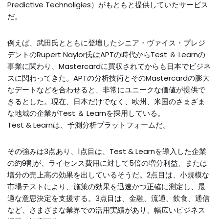
Predictive Technoligies）がもともと提供していたサービス
だ。
例えば、武田氏とともに登壇したシニア・ヴァイス・プレジ
デントのRupert Naylor氏はAPTの時代からTest ＆ Learnの
事業に関わり、Mastercardに買収されてからも日本でビジネ
スに関わってきた。APTの分析技術とそのMastercardの膨大
なデートなどを合わせると、非常にユニークな価値が提供で
きるとした。現在、日本だけでなく、欧州、米国のさまざま
な地域の企業がTest ＆ Learnを採用している。
Test & Learnは、予測分析プラットフォームだ。
その強みは3点あり、1点目は、Test & Learnを導入した企業
の約9割が、ライセンス費用に対して5倍の増分利益、または
増分の売上高の効果を出しているそうだ。2点目は、小規模な
市場テストにより、施策の効果を迅速かつ正確に測定し、最
適な意思決定を支援する。3点目は、金融、流通、飲食、通信
など、さまざまな業界での活用実績があり、幅広いビジネス