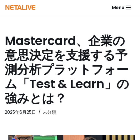
Menu
コ
ン
テ
Mastercard、企業の
ン
ツ
意思決定を支援する予
へ
ス
測分析プラットフォー
キ
ッ
ム「Test & Learn」の
プ
強みとは？
2025年6月25日
未分類