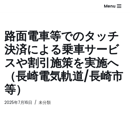
Menu
コ
ン
テ
路面電車等でのタッチ
ン
ツ
決済による乗車サービ
へ
ス
スや割引施策を実施へ
キ
ッ
（長崎電気軌道/長崎市
プ
等）
2025年7月16日
未分類