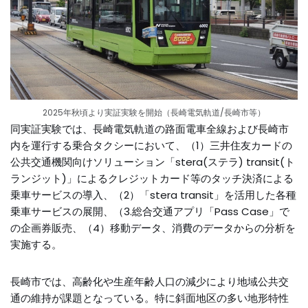
2025年秋頃より実証実験を開始（長崎電気軌道/長崎市等）
同実証実験では、長崎電気軌道の路面電車全線および長崎市
内を運行する乗合タクシーにおいて、（1）三井住友カードの
公共交通機関向けソリューション「stera(ステラ) transit(ト
ランジット)」によるクレジットカード等のタッチ決済による
乗車サービスの導入、（2）「stera transit」を活用した各種
乗車サービスの展開、（3.総合交通アプリ「Pass Case」で
の企画券販売、（4）移動データ、消費のデータからの分析を
実施する。
長崎市では、高齢化や生産年齢人口の減少により地域公共交
通の維持が課題となっている。特に斜面地区の多い地形特性