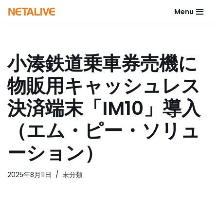
Menu
コ
ン
テ
小湊鉄道乗車券売機に
ン
ツ
物販用キャッシュレス
へ
ス
決済端末「IM10」導入
キ
ッ
（エム・ピー・ソリュ
プ
ーション）
2025年8月11日
未分類