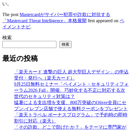
い。
The post
Mastercardがサイバー犯罪や詐欺に対抗する
「Mastercard Threat Intelligence」本格展開
first appeared on
ペ
イメントナビ
.
検索
検索
最近の投稿
「楽天カード 進撃の巨人 超大型巨人デザイン」の申込
受付・発行へ（楽天カード）
9月25日無料セミナー「ペイメント・セキュリティフォ
ーラム2026 Fall」開催、巧妙化する不正に対応する次
世代のセキュリティ対策は？
猛暑による支出増を支援、800万突破のOliver全員にセ
ブン‐イレブン店舗で使える無料クーポンをプレゼント
「楽天トラベル ボーナスプログラム」で予約時の即時
割引に対応（楽天）
「その詐欺、どこで防げたか？」をテーマに専門家が