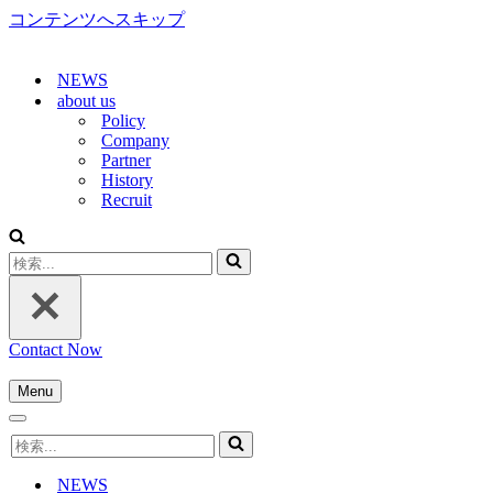
コンテンツへスキップ
NEWS
about us
Policy
Company
Partner
History
Recruit
検
索...
Contact Now
Menu
ナ
ナ
ビ
検
ビ
ゲ
索...
ゲ
ー
NEWS
ー
シ