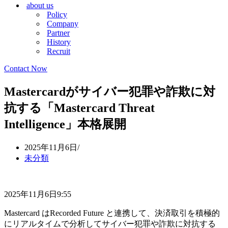
about us
シ
ョ
Policy
ョ
ン
Company
ン
メ
Partner
メ
ニ
History
ニ
ュ
Recruit
ュ
ー
ー
Contact Now
Mastercardがサイバー犯罪や詐欺に対
抗する「Mastercard Threat
Intelligence」本格展開
2025年11月6日
未分類
2025年11月6日9:55
Mastercard はRecorded Future と連携して、決済取引を積極的
にリアルタイムで分析してサイバー犯罪や詐欺に対抗する