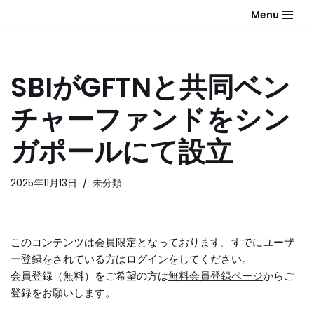
Menu
コ
ン
テ
SBIがGFTNと共同ベン
ン
ツ
チャーファンドをシン
へ
ス
ガポールにて設立
キ
ッ
2025年11月13日
未分類
プ
このコンテンツは会員限定となっております。すでにユーザ
ー登録をされている方はログインをしてください。
会員登録（無料）をご希望の方は
無料会員登録ページ
からご
登録をお願いします。