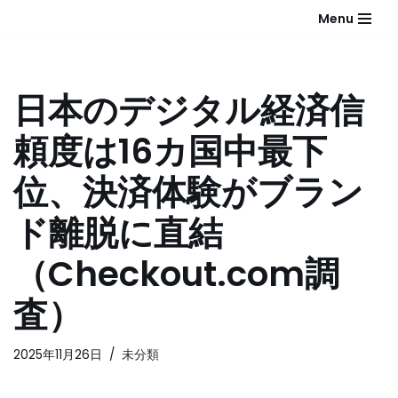
Menu
コ
ン
テ
日本のデジタル経済信
ン
ツ
頼度は16カ国中最下
へ
ス
位、決済体験がブラン
キ
ッ
ド離脱に直結
プ
（Checkout.com調
査）
2025年11月26日
未分類