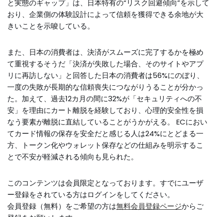
と実態のギャップ」は、日本特有の“リスク回避傾向”を示して
おり、企業側の体験設計によって信頼を獲得できる余地が大
きいことを示唆している。
また、日本の消費者は、決済がスムーズに完了するかを極め
て重視するそうだ「決済が失敗した場合、そのサイトやアプ
リに再訪しない」と回答した日本の消費者は56%にのぼり、
一度の失敗が長期的な信頼喪失につながりうることが分かっ
た。加えて、過去12カ月の間に32%が「セキュリティへの不
安」を理由にカート離脱を経験しており、心理的安全性を損
なう要素が離脱に直結していることがうかがえる。 ECにおい
てカード情報の保存を安全だと感じる人は24%にとどまる一
方、トークン化やウォレット保存などの仕組みを明示するこ
とで不安が軽減される傾向も見られた。
このコンテンツは会員限定となっております。すでにユーザ
ー登録をされている方はログインをしてください。
会員登録（無料）をご希望の方は
無料会員登録ページ
からご