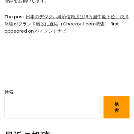
登録をお願いします。
The post
日本のデジタル経済信頼度は16カ国中最下位、決済
体験がブランド離脱に直結（Checkout.com調査）
first
appeared on
ペイメントナビ
.
検索
検
索