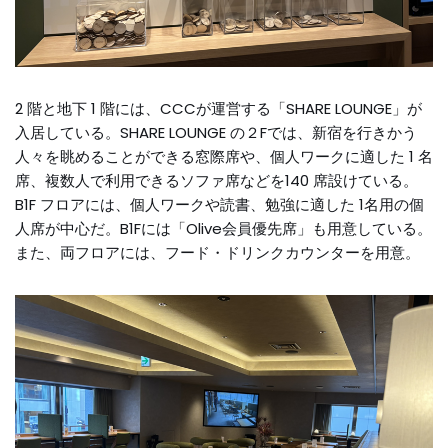
2 階と地下 1 階には、CCCが運営する「SHARE LOUNGE」が
入居している。SHARE LOUNGE の２Fでは、新宿を行きかう
人々を眺めることができる窓際席や、個人ワークに適した 1 名
席、複数人で利用できるソファ席などを140 席設けている。
B1F フロアには、個人ワークや読書、勉強に適した 1名用の個
人席が中心だ。B1Fには「Olive会員優先席」も用意している。
また、両フロアには、フード・ドリンクカウンターを用意。