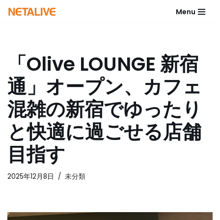
Menu
コ
ン
テ
「Olive LOUNGE 新宿
ン
ツ
通」オープン、カフェ
へ
ス
混雑の新宿でゆったり
キ
ッ
と快適に過ごせる店舗
プ
目指す
2025年12月8日
未分類