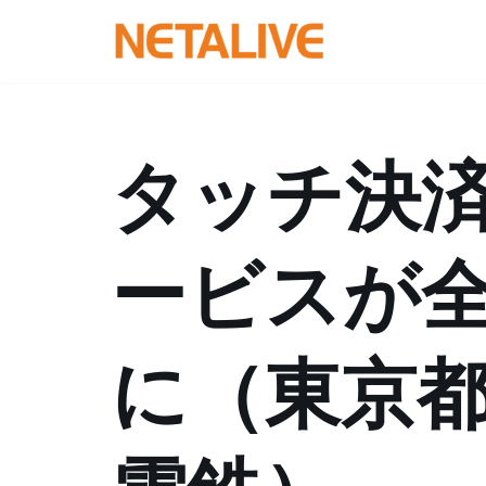
コ
ン
テ
ン
タッチ決
ツ
へ
ス
ービスが
キ
ッ
プ
に（東京都