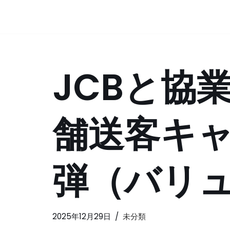
コ
ン
テ
JCBと協
ン
ツ
へ
ス
舗送客キャ
キ
ッ
プ
弾（バリ
2025年12月29日
未分類