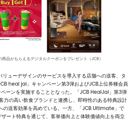
の商品がもらえるデジタルクーポンをプレゼント（JCB）
、バリューデザインのサービスを導入する店舗への送客、タ
 heal jai」キャンペーン第3弾およびJCB上位券種会員
ンペーンを実施することとなった。「JCB HealJai」第3弾
といった集客力の高い飲食ブランドと連携し、即時性のある特典設計
送客効果を高めている。一方、「JCB Ultimate」で
アムデザート特典を通じて、客単価向上と体験価値向上を両立