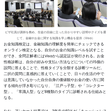
ビザ社員が講師を務め、生徒の目線に立った分かりやすい説明やクイズを通
じて、金融やお金に関する知識を学ぶ機会を提供（Visa）
お金知識検定は、金融知識の理解度を簡単にチェックできる
オンライン検定となる。自分のお金の知識レベルを試すこと
ができ、全問正解者にはVisaから認定証が発行される。お金
性格診断は、自分の好みや支払い方法などについての15個の
設問に答えることで、性格タイプを分類する診断ツールだ。
二択の質問に直感的に答えていくことで、日々の生活の中で
は意識していなかった自分自身の価値観やお金の使い方に関
する傾向が浮き彫りになり、「江戸っ子型」や「コレクター
型」、「常識人型」など8種類のタイプに診断される仕組みと
なる。
なお、アンケート結果では、3年生の82％が「キャッシュレス