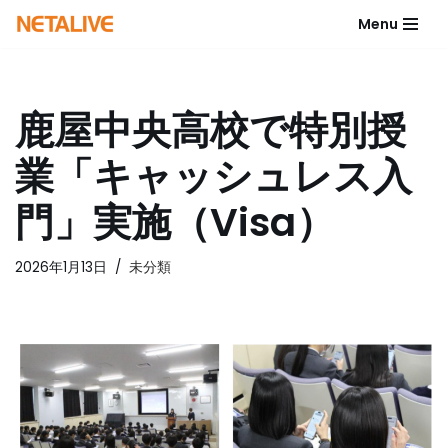
Menu
コ
ン
テ
鹿屋中央高校で特別授
ン
ツ
業「キャッシュレス入
へ
ス
門」実施（Visa）
キ
ッ
2026年1月13日
未分類
プ