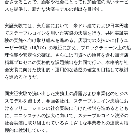
合させることで、顧客や社会にとって付加価値の高いサービ
スを提供し、新たな決済モデルの創出を目指す。
実証実験では、実店舗において、米ドル建ておよび日本円建
てステーブルコインを用いた実際の決済を行う、共同実証実
験の実施へ向け取り組みを進める。店頭での支払いに伴うユ
ーザー体験（UI/UX）の検証に加え、ブロックチェーン上の処
理性能や安定性の確認、さらには円貨への換算を含む加盟店
精算プロセスの実務的な課題抽出を共同で行い、本格的な社
会実装に向けた技術的・運用的な基盤の確立を目指して検討
を進めるそうだ。
同実証実験で洗い出した実務上の課題および事業化のビジネ
スモデルを踏まえ、参画各社は、ステーブルコイン決済にお
けるソリューションの社会実装に向けた検討を進めるととも
に、エコシステムの拡大に向けて、ステーブルコイン決済の
社会実装に取り組まれているさまざまな事業者との連携も積
極的に検討していく。