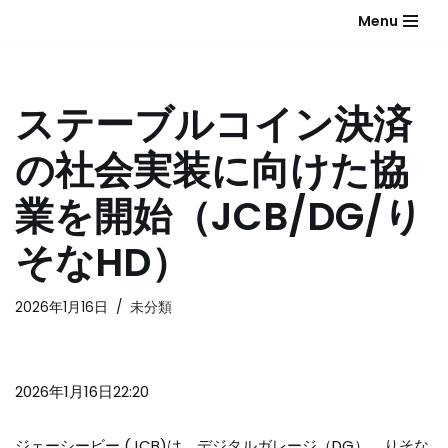
Menu
コ
ン
テ
ステーブルコイン決済
ン
ツ
の社会実装に向けた協
へ
ス
業を開始（JCB/DG/り
キ
ッ
そなHD）
プ
2026年1月16日
未分類
2026年1月16日22:20
ジェーシービー (JCB)は、デジタルガレージ（DG）、りそな