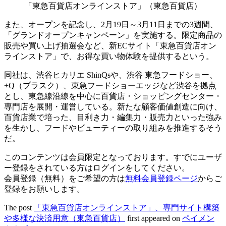
「東急百貨店オンラインストア」（東急百貨店）
また、オープンを記念し、2月19日～3月11日までの3週間、
「グランドオープンキャンペーン」を実施する。限定商品の
販売や買い上げ抽選会など、新ECサイト「東急百貨店オン
ラインストア」で、お得な買い物体験を提供するという。
同社は、渋谷ヒカリエ ShinQsや、渋谷 東急フードショー、
+Q（プラスク）、東急フードショーエッジなど渋谷を拠点
とし、東急線沿線を中心に百貨店・ショッピングセンター・
専門店を展開・運営している。新たな顧客価値創造に向け、
百貨店業で培った、目利き力・編集力・販売力といった強み
を生かし、フードやビューティーの取り組みを推進するそう
だ。
このコンテンツは会員限定となっております。すでにユーザ
ー登録をされている方はログインをしてください。
会員登録（無料）をご希望の方は
無料会員登録ページ
からご
登録をお願いします。
The post
「東急百貨店オンラインストア」、専門サイト構築
や多様な決済用意（東急百貨店）
first appeared on
ペイメン