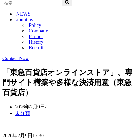
検
ビ
ゲ
索...
ゲ
ー
NEWS
ー
シ
about us
シ
ョ
Policy
ョ
ン
Company
ン
メ
Partner
メ
ニ
History
ニ
ュ
Recruit
ュ
ー
ー
Contact Now
「東急百貨店オンラインストア」、専
門サイト構築や多様な決済用意（東急
百貨店）
2026年2月9日
未分類
2026年2月9日17:30