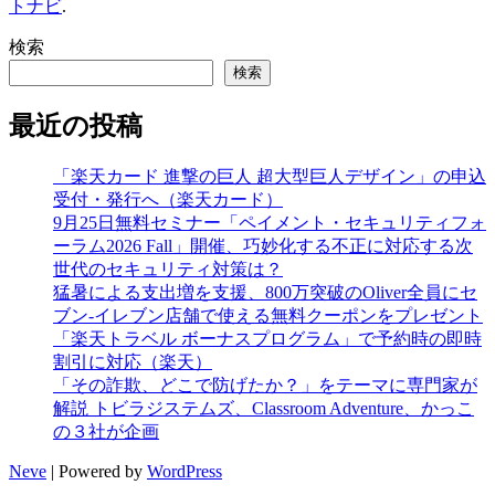
トナビ
.
検索
検索
最近の投稿
「楽天カード 進撃の巨人 超大型巨人デザイン」の申込
受付・発行へ（楽天カード）
9月25日無料セミナー「ペイメント・セキュリティフォ
ーラム2026 Fall」開催、巧妙化する不正に対応する次
世代のセキュリティ対策は？
猛暑による支出増を支援、800万突破のOliver全員にセ
ブン‐イレブン店舗で使える無料クーポンをプレゼント
「楽天トラベル ボーナスプログラム」で予約時の即時
割引に対応（楽天）
「その詐欺、どこで防げたか？」をテーマに専門家が
解説 トビラジステムズ、Classroom Adventure、かっこ
の３社が企画
Neve
| Powered by
WordPress