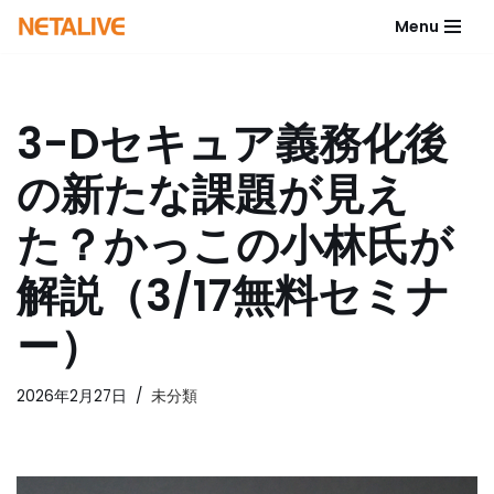
Menu
コ
ン
テ
3-Dセキュア義務化後
ン
ツ
の新たな課題が見え
へ
ス
た？かっこの小林氏が
キ
ッ
解説（3/17無料セミナ
プ
ー）
2026年2月27日
未分類