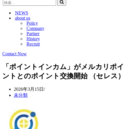
検
ビ
ゲ
索...
ゲ
ー
NEWS
ー
シ
about us
シ
ョ
Policy
ョ
ン
Company
ン
メ
Partner
メ
ニ
History
ニ
ュ
Recruit
ュ
ー
ー
Contact Now
「ポイントインカム」がメルカリポイ
ントとのポイント交換開始 （セレス）
2026年3月15日
未分類