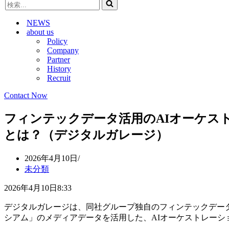
検
ビ
ゲ
索...
ゲ
ー
NEWS
ー
シ
about us
シ
ョ
Policy
ョ
ン
Company
ン
メ
Partner
メ
ニ
History
ニ
ュ
Recruit
ュ
ー
ー
Contact Now
フィンテックデータ活用のAIオーケストレー
とは？（デジタルガレージ）
2026年4月10日
未分類
2026年4月10日8:33
デジタルガレージは、同社グループ独自のフィンテックデー
シアム」のメディアデータを活用した、AIオーケストレーション型広