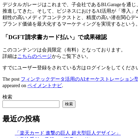
デジタルガレージはこれまで、子会社であるBI.Garage
推進してきた。そして、ビジネスにおけるAI活用が「導入
頼性の高いメディアコンテクストと、精度の高い潜在関心デ
ブランド価値を最大化するマーケティングを実現するという
「DGFT請求書カード払い」で成果確認
このコンテンツは会員限定（有料）となっております。
詳細は
こちらのページ
からご覧下さい。
すでにユーザー登録をされている方は
ログイン
をしてくださ
The post
フィンテックデータ活用のAIオーケストレーション型広告
appeared on
ペイメントナビ
.
検索
検索
最近の投稿
「楽天カード 進撃の巨人 超大型巨人デザイン」