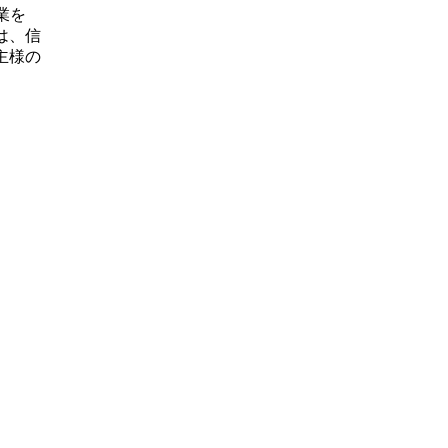
業を
は、信
主様の