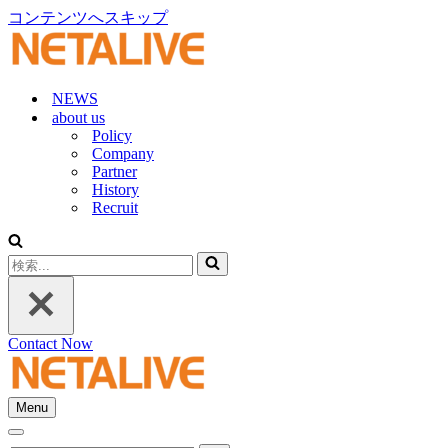
コンテンツへスキップ
NEWS
about us
Policy
Company
Partner
History
Recruit
検
索...
Contact Now
Menu
ナ
ナ
ビ