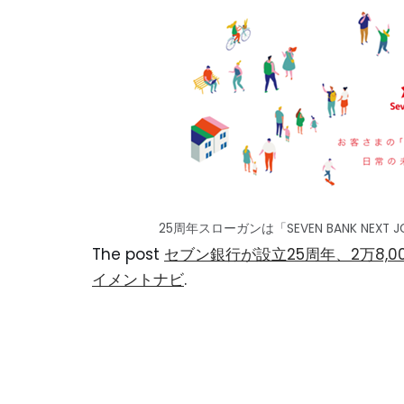
25周年スローガンは「SEVEN BANK NE
The post
セブン銀行が設立25周年、2万8,
イメントナビ
.