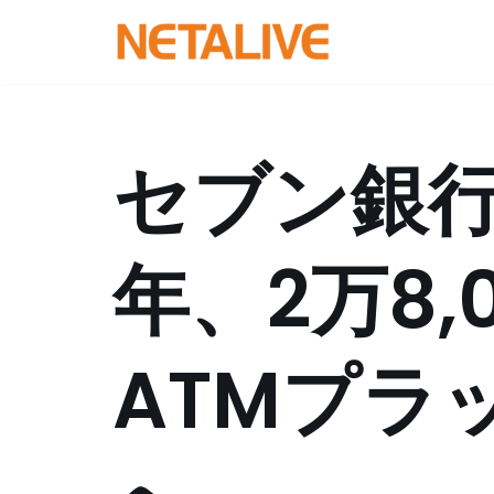
コ
ン
テ
ン
セブン銀行
ツ
へ
ス
年、2万8,
キ
ッ
プ
ATMプラ