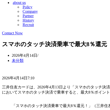
about us
シ
ョ
Policy
ョ
ン
Company
ン
メ
Partner
メ
ニ
History
ニ
ュ
Recruit
ュ
ー
ー
Contact Now
スマホのタッチ決済乗車で最大8％還元
2026年4月14日
未分類
2026年4月14日7:10
三井住友カードは、2026年4月13日より「スマホのタッチ
においてスマホのタッチ決済で乗車すると、最大8％ポイン
「スマホのタッチ決済乗車で最大8％還元！」（三井住