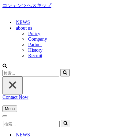
コンテンツへスキップ
NEWS
about us
Policy
Company
Partner
History
Recruit
検
索...
Contact Now
Menu
ナ
ナ
ビ
検
ビ
ゲ
索...
ゲ
ー
NEWS
ー
シ