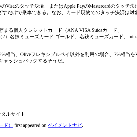
 PayのVisaのタッチ決済、またはApple PayのMastercardのタッチ
ざすだけで乗車できる。なお、カード現物でのタッチ決済は対
個人クレジットカード（ANA VISA Suicaカード、
外）、（2）名鉄ミューズカード ゴールド、名鉄ミューズカード、minap
ｍ8%相当、Oliveフレキシブルペイ以外を利用の場合、7%相当を
をキャッシュバックするそうだ。
ータルサイト
ード）
first appeared on
ペイメントナビ
.