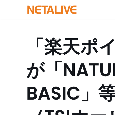
コ
ン
テ
ン
「楽天ポ
ツ
へ
ス
が「NATUR
キ
ッ
プ
BASIC