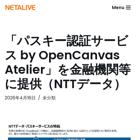
Menu
コ
ン
テ
「パスキー認証サービ
ン
ツ
ス by OpenCanvas
へ
ス
Atelier」を金融機関等
キ
ッ
に提供（NTTデータ）
プ
2026年4月16日
未分類