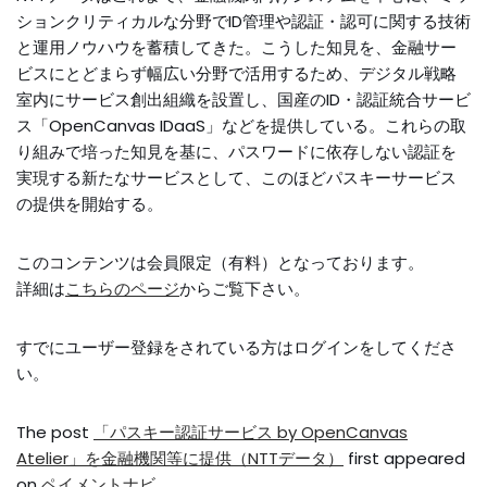
ションクリティカルな分野でID管理や認証・認可に関する技術
と運用ノウハウを蓄積してきた。こうした知見を、金融サー
ビスにとどまらず幅広い分野で活用するため、デジタル戦略
室内にサービス創出組織を設置し、国産のID・認証統合サービ
ス「OpenCanvas IDaaS」などを提供している。これらの取
り組みで培った知見を基に、パスワードに依存しない認証を
実現する新たなサービスとして、このほどパスキーサービス
の提供を開始する。
このコンテンツは会員限定（有料）となっております。
詳細は
こちらのページ
からご覧下さい。
すでにユーザー登録をされている方は
ログイン
をしてくださ
い。
The post
「パスキー認証サービス by OpenCanvas
Atelier」を金融機関等に提供（NTTデータ）
first appeared
on
ペイメントナビ
.