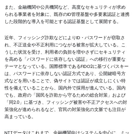
また、金融機関や公共機関など、高度なセキュリティが求め
られる事業者を対象に、既存のID管理基盤や多要素認証と連携
した段階的な導入を可能とする認証基盤として展開する。
近年、フィッシング詐欺などによりID・パスワードが窃取さ
れ、不正送金や不正利用につながる被害が拡大している。こ
うした状況を受け、利用者の負担を増やさずにセキュリティ
を高める「パスワードに依存しない認証」への移行が重要な
テーマとなっている。国際標準であるFIDO2に基づくパスキー
は、パスワードに依存しない認証方式であり、公開鍵暗号方
式などを用いることで、偽サイトでは認証が成立しにくい特
性を備えていることから、国内外で採用が進んでいる。国内
でも、政府の「国民を詐欺から守るための総合対策」および
「同2.0」に基づき、フィッシング被害や不正アクセスへの対
策強化が進められるなど、官民の対策強化の文脈でも注目が
高まっている。
NTTデータはこれまで、金融機関向けシステムを中心に、ミッ