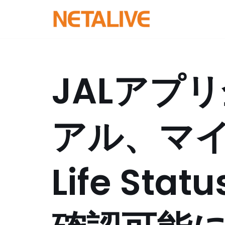
コ
ン
テ
ン
JALアプ
ツ
へ
ス
アル、マイ
キ
ッ
プ
Life St