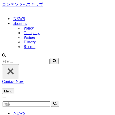
コンテンツへスキップ
NEWS
about us
Policy
Company
Partner
History
Recruit
検
索...
Contact Now
Menu
ナ
ナ
ビ
検
ビ
ゲ
索...
ゲ
ー
NEWS
ー
シ