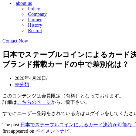
about us
シ
ョ
Policy
ョ
ン
Company
ン
メ
Partner
メ
ニ
History
ニ
ュ
Recruit
ュ
ー
ー
Contact Now
日本でステーブルコインによるカード決済が
ブランド搭載カードの中で差別化は？
2026年4月20日
未分類
このコンテンツは会員限定（有料）となっております。
詳細は
こちらのページ
からご覧下さい。
すでにユーザー登録をされている方は
ログイン
をしてくださ
The post
日本でステーブルコインによるカード決済が可能な「Sl
first appeared on
ペイメントナビ
.