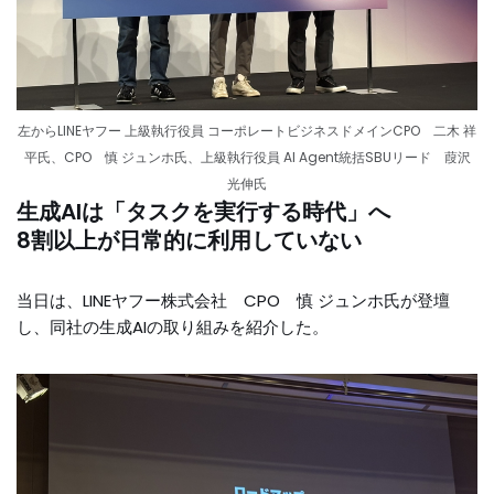
左からLINEヤフー 上級執行役員 コーポレートビジネスドメインCPO 二木 祥
平氏、CPO 慎 ジュンホ氏、上級執行役員 AI Agent統括SBUリード 葭沢
光伸氏
生成AIは「タスクを実行する時代」へ
8割以上が日常的に利用していない
当日は、LINEヤフー株式会社 CPO 慎 ジュンホ氏が登壇
し、同社の生成AIの取り組みを紹介した。