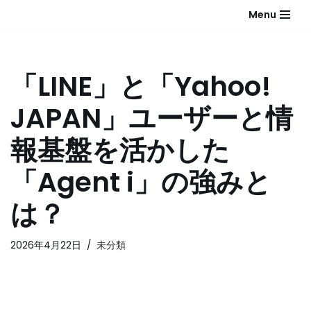
Menu
コ
ン
テ
「LINE」と「Yahoo!
ン
ツ
JAPAN」ユーザーと情
へ
ス
報基盤を活かした
キ
ッ
「Agent i」の強みと
プ
は？
2026年4月22日
未分類