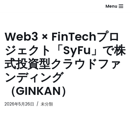
Menu
コ
ン
テ
Web3 × FinTechプロ
ン
ツ
ジェクト「SyFu」で株
へ
ス
式投資型クラウドファ
キ
ッ
ンディング
プ
（GINKAN）
2026年5月26日
未分類