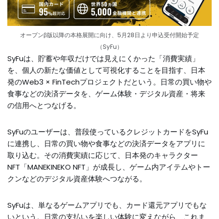
オープンβ版以降の本格展開に向け、5月28日より申込受付開始予定
（SyFu）
SyFuは、貯蓄や年収だけでは見えにくかった「消費実績」
を、個人の新たな価値として可視化することを目指す、日本
発のWeb3 × FinTechプロジェクトだという。日常の買い物や
食事などの決済データを、ゲーム体験・デジタル資産・将来
の信用へとつなげる。
SyFuのユーザーは、普段使っているクレジットカードをSyFu
に連携し、日常の買い物や食事などの決済データをアプリに
取り込む。その消費実績に応じて、日本発のキャラクター
NFT「MANEKINEKO NFT」が成長し、ゲーム内アイテムやトー
クンなどのデジタル資産体験へつながる。
SyFuは、単なるゲームアプリでも、カード還元アプリでもな
いという。日常の支払いを楽しい体験に変えながら、これま