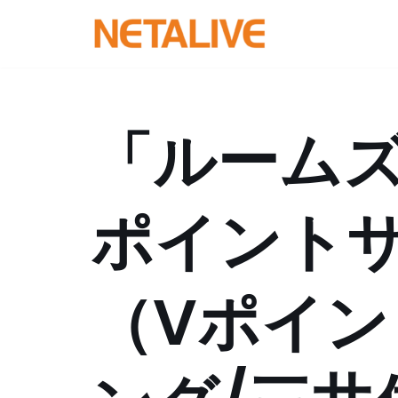
コ
ン
テ
ン
「ルームズ
ツ
へ
ス
ポイント
キ
ッ
プ
（Vポイ