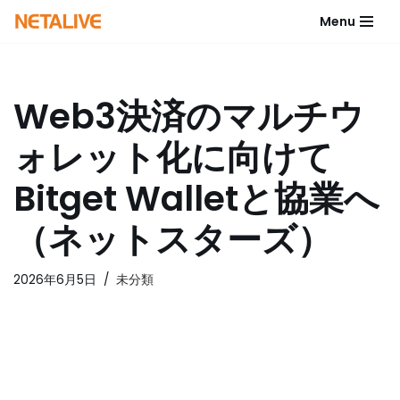
Menu
コ
ン
テ
Web3決済のマルチウ
ン
ツ
ォレット化に向けて
へ
ス
Bitget Walletと協業へ
キ
ッ
（ネットスターズ）
プ
2026年6月5日
未分類