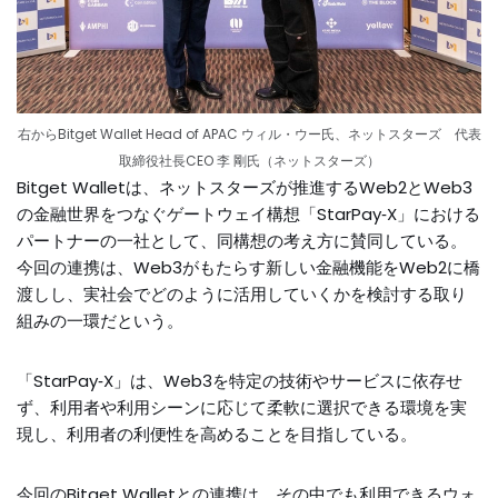
右からBitget Wallet Head of APAC ウィル・ウー氏、ネットスターズ 代表
取締役社長CEO 李 剛氏（ネットスターズ）
Bitget Walletは、ネットスターズが推進するWeb2とWeb3
の金融世界をつなぐゲートウェイ構想「StarPay‑X」における
パートナーの一社として、同構想の考え方に賛同している。
今回の連携は、Web3がもたらす新しい金融機能をWeb2に橋
渡しし、実社会でどのように活用していくかを検討する取り
組みの一環だという。
「StarPay‑X」は、Web3を特定の技術やサービスに依存せ
ず、利用者や利用シーンに応じて柔軟に選択できる環境を実
現し、利用者の利便性を高めることを目指している。
今回のBitget Walletとの連携は、その中でも利用できるウォ