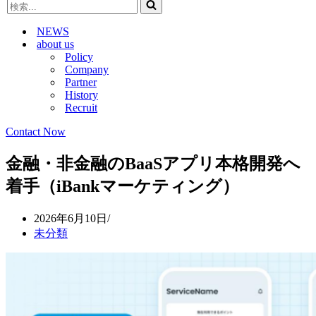
検
ビ
ゲ
索...
ゲ
ー
NEWS
ー
シ
about us
シ
ョ
Policy
ョ
ン
Company
ン
メ
Partner
メ
ニ
History
ニ
ュ
Recruit
ュ
ー
ー
Contact Now
金融・非金融のBaaSアプリ本格開発へ
着手（iBankマーケティング）
2026年6月10日
未分類