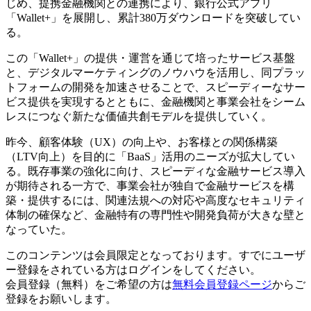
じめ、提携金融機関との連携により、銀行公式アプリ
「Wallet+」を展開し、累計380万ダウンロードを突破してい
る。
この「Wallet+」の提供・運営を通じて培ったサービス基盤
と、デジタルマーケティングのノウハウを活用し、同プラッ
トフォームの開発を加速させることで、スピーディーなサー
ビス提供を実現するとともに、金融機関と事業会社をシーム
レスにつなぐ新たな価値共創モデルを提供していく。
昨今、顧客体験（UX）の向上や、お客様との関係構築
（LTV向上）を目的に「BaaS」活用のニーズが拡大してい
る。既存事業の強化に向け、スピーディな金融サービス導入
が期待される一方で、事業会社が独自で金融サービスを構
築・提供するには、関連法規への対応や高度なセキュリティ
体制の確保など、金融特有の専門性や開発負荷が大きな壁と
なっていた。
このコンテンツは会員限定となっております。すでにユーザ
ー登録をされている方はログインをしてください。
会員登録（無料）をご希望の方は
無料会員登録ページ
からご
登録をお願いします。