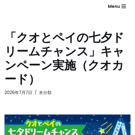
Menu
コ
ン
テ
「クオとペイの七夕ド
ン
ツ
リームチャンス」キャ
へ
ス
ンペーン実施（クオカ
キ
ッ
ード）
プ
2026年7月7日
未分類