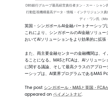
DBS銀行グループ最高経営責任者タン・スー・シャン
行動監視機構最高データ・情報・インテリジェンス責
ディ・ワン氏（Moneta
英国・シンガポールAI金融パートナーシップ
これにより、シンガポールのAI金融ソリュー
おいてAIソリューションをより効果的に拡張
また、両主要金融センターの金融機関は、イ
ることになる。MASとFCAは、AIソリュー
に関する議論、そして最高クラスのアプロー
ーシップは、AI業界プログラムであるMAS Pat
The post
シンガポール・MASと英国・FC
appeared on
ペイメントナビ
.