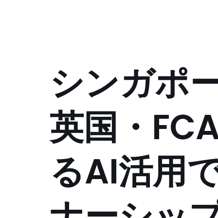
コ
ン
テ
シンガポー
ン
ツ
へ
ス
英国・FC
キ
ッ
プ
るAI活用
ナーシッ