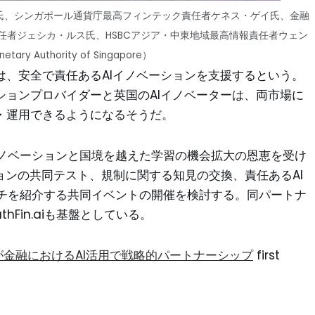
氏、シンガポール通貨庁​​最高フィンテック責任者ケネス・ゲイ氏、金融
任者ジェシカ・ルス氏、HSBCアジア・中東地域最高情報責任者ウェン
ry Authority of Singapore）
は、安全で責任あるAIイノベーションを支援するという。
ションプロバイダーと英国のAIイノベーターは、両市場に
・運用できるようになるそうだ。
ノベーションと国境を越えた学習の機会拡大の恩恵を受け
ションの共同テスト、規制に関する知見の交換、責任あるAI
チを紹介する共同イベントの開催を検討する。同パートナ
hFin.aiも基盤としている。
Aが金融におけるAI活用で戦略的パートナーシップ
first